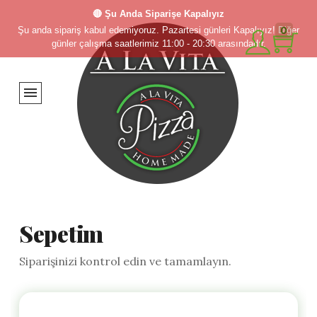
🔴 Şu Anda Siparişe Kapalıyız
0
Şu anda sipariş kabul edemiyoruz. Pazartesi günleri Kapalıyız! Diğer
günler çalışma saatlerimiz 11:00 - 20:30 arasındadır.
Sepetim
Siparişinizi kontrol edin ve tamamlayın.